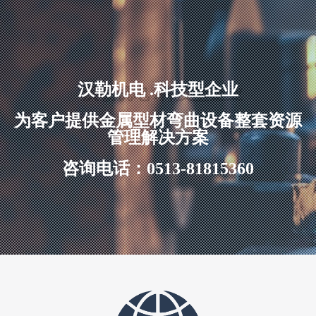
曲
工
艺
的
研
究
汉勒机电 .科技型企业
及
设
为客户提供金属型材弯曲设备整套资源
备
管理解决方案
开
发、
咨询电话：0513-81815360
制
造、
销
售。
目
前
涵
盖
卷
弯、