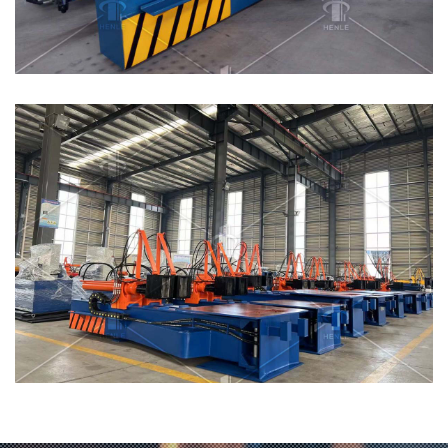
锈
钢、
铝
型
材
及
用
户
提
供
的
各
种
特
殊
型
材
的
圆
弧
弯