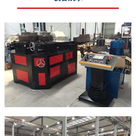
新
型
企
业，
是
金
属
型
材
弯
曲
设
备
专
业
供
应
商。
专
业
从