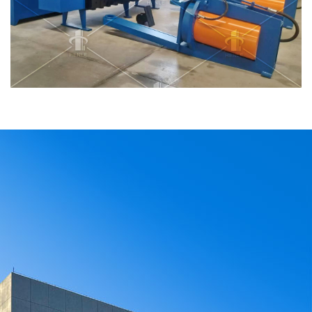
企
业
的
发
展
了
解
汉