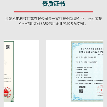
资质证书
价
3A
级
汉勒机电科技江苏有限公司是一家科技创新型企业，公司荣获
信
企业信用评价3A级信用企业等20多项荣誉。
用
企
业
等
20
多
项
荣
誉，
在
金
属
型
材、
板
材
弯