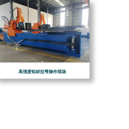
高强度铝材拉弯操作现场