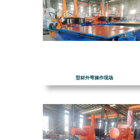
型材外弯操作现场