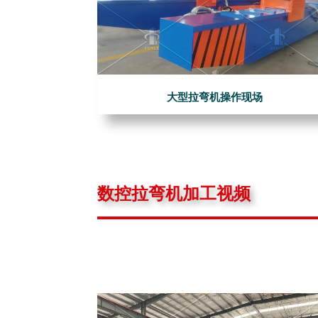
大型拉弯机操作现场
数控拉弯机加工视频