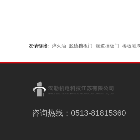
友情链接:
淬火油
脱硫挡板门
烟道挡板门
楼板测
咨询热线：0513-81815360