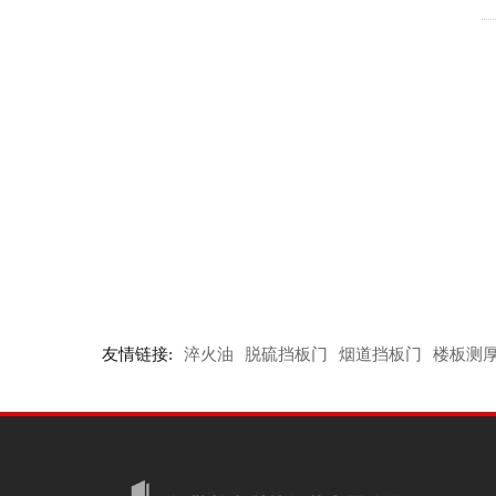
友情链接:
淬火油
脱硫挡板门
烟道挡板门
楼板测