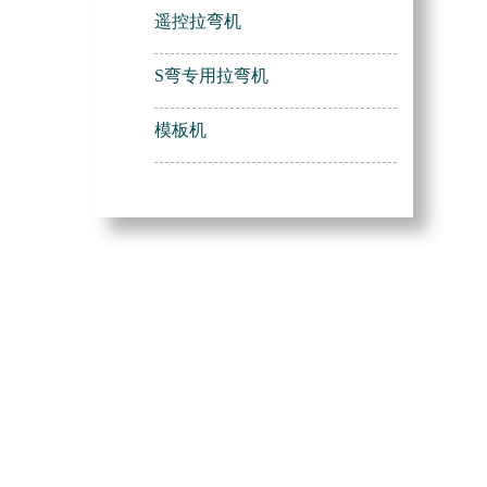
遥控拉弯机
S弯专用拉弯机
模板机