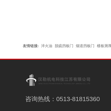
友情链接:
淬火油
脱硫挡板门
烟道挡板门
楼板测
咨询热线：0513-81815360