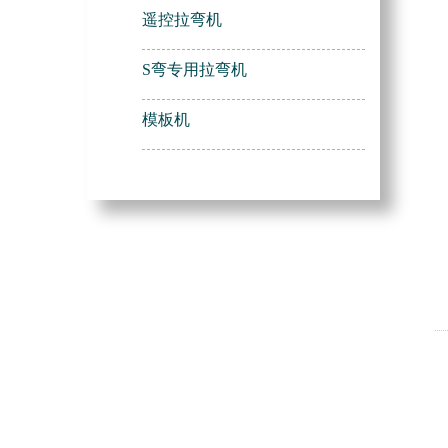
遥控拉弯机
S弯专用拉弯机
模板机